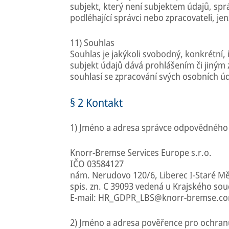
subjekt, který není subjektem údajů, sp
podléhající správci nebo zpracovateli, j
11) Souhlas
Souhlas je jakýkoli svobodný, konkrétní,
subjekt údajů dává prohlášením či jiným 
souhlasí se zpracování svých osobních úd
§ 2 Kontakt
1) Jméno a adresa správce odpovědného 
Knorr-Bremse Services Europe s.r.o.
IČO 03584127
nám. Nerudovo 120/6, Liberec I-Staré Mě
spis. zn. C 39093 vedená u Krajského so
E-mail: HR_GDPR_LBS@knorr-bremse.c
2) Jméno a adresa pověřence pro ochran