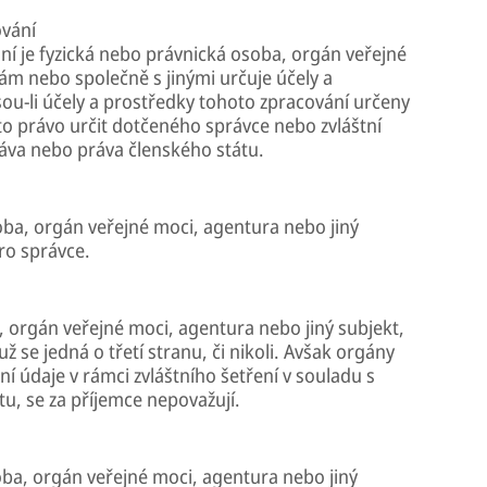
ování
ní je fyzická nebo právnická osoba, orgán veřejné
sám nebo společně s jinými určuje účely a
ou-li účely a prostředky tohoto zpracování určeny
to právo určit dotčeného správce nebo zvláštní
práva nebo práva členského státu.
oba, orgán veřejné moci, agentura nebo jiný
ro správce.
, orgán veřejné moci, agentura nebo jiný subjekt,
ž se jedná o třetí stranu, či nikoli. Avšak orgány
í údaje v rámci zvláštního šetření v souladu s
, se za příjemce nepovažují.
soba, orgán veřejné moci, agentura nebo jiný