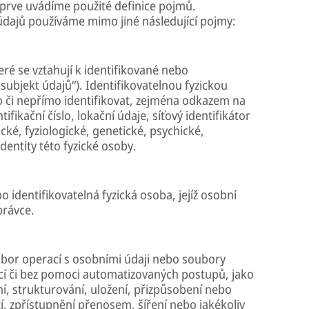
jprve uvádíme použité definice pojmů.
dajů používáme mimo jiné následující pojmy:
ré se vztahují k identifikované nebo
„subjekt údajů“). Identifikovatelnou fyzickou
o či nepřímo identifikovat, zejména odkazem na
tifikační číslo, lokační údaje, síťový identifikátor
ické, fyziologické, genetické, psychické,
entity této fyzické osoby.
o identifikovatelná fyzická osoba, jejíž osobní
právce.
ubor operací s osobními údaji nebo soubory
cí či bez pomoci automatizovaných postupů, jako
, strukturování, uložení, přizpůsobení nebo
í, zpřístupnění přenosem, šíření nebo jakékoliv