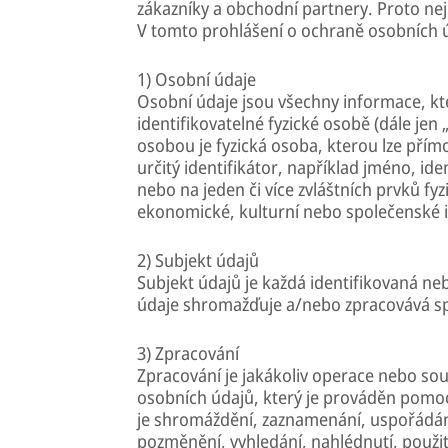
zákazníky a obchodní partnery. Proto ne
V tomto prohlášení o ochraně osobních ú
1) Osobní údaje
Osobní údaje jsou všechny informace, kte
identifikovatelné fyzické osobě (dále jen 
osobou je fyzická osoba, kterou lze přím
určitý identifikátor, například jméno, iden
nebo na jeden či více zvláštních prvků fyz
ekonomické, kulturní nebo společenské id
2) Subjekt údajů
Subjekt údajů je každá identifikovaná neb
údaje shromažďuje a/nebo zpracovává s
3) Zpracování
Zpracování je jakákoliv operace nebo so
osobních údajů, který je prováděn pomo
je shromáždění, zaznamenání, uspořádání
pozměnění, vyhledání, nahlédnutí, použit