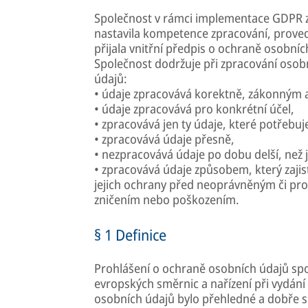
Společnost v rámci implementace GDPR 
nastavila kompetence zpracování, provedl
přijala vnitřní předpis o ochraně osobníc
Společnost dodržuje při zpracování osob
údajů:
• údaje zpracovává korektně, zákonným
• údaje zpracovává pro konkrétní účel,
• zpracovává jen ty údaje, které potřebuj
• zpracovává údaje přesně,
• nezpracovává údaje po dobu delší, než 
• zpracovává údaje způsobem, který zajis
jejich ochrany před neoprávněným či pr
zničením nebo poškozením.
§ 1 Definice
Prohlášení o ochraně osobních údajů spol
evropských směrnic a nařízení při vydán
osobních údajů bylo přehledné a dobře sr