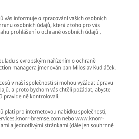
ů vás informuje o zpracování vašich osobních
hranu osobních údajů, která z toho pro vás
bsahu prohlášení o ochraně osobních údajů ,
souladu s evropským nařízením o ochraně
ection managera jmenován pan Miloslav Kudláček.
esů v naší společnosti si mohou vyžádat úpravu
ajů, a proto bychom vás chtěli požádat, abyste
 pravidelně kontrolovali.
ů platí pro internetovou nabídku společnosti,
s-services.knorr-bremse.com nebo www.knorr-
mi a jednotlivými stránkami (dále jen souhrnně